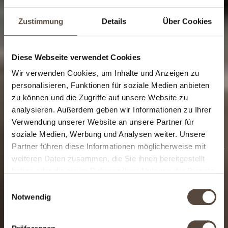
Zustimmung
Details
Über Cookies
Diese Webseite verwendet Cookies
Wir verwenden Cookies, um Inhalte und Anzeigen zu
personalisieren, Funktionen für soziale Medien anbieten
zu können und die Zugriffe auf unsere Website zu
analysieren. Außerdem geben wir Informationen zu Ihrer
Verwendung unserer Website an unsere Partner für
soziale Medien, Werbung und Analysen weiter. Unsere
Mein Wohlfühlort am Rhein
Partner führen diese Informationen möglicherweise mit
weiteren Daten zusammen, die Sie ihnen bereitgestellt
haben oder die sie im Rahmen Ihrer Nutzung der Dienste
gesammelt haben.
Einwilligungsauswahl
BUCHEN
ANFRAGEN
Notwendig