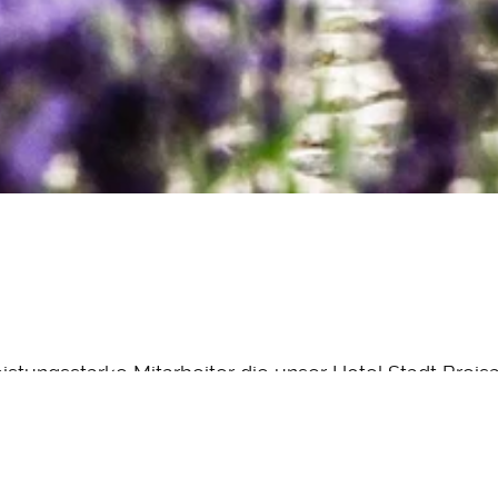
eistungsstarke Mitarbeiter die unser Hotel Stadt Breis
eführtes Hotel in einzigartiger Lage auf dem Münster
terrasse, 5 Tagungs- und Veranstaltungsräumen, d