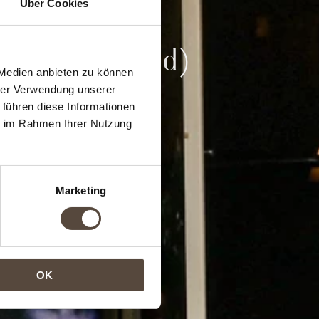
Über Cookies
eiter (m/w/d)
 Medien anbieten zu können
hrer Verwendung unserer
 führen diese Informationen
ie im Rahmen Ihrer Nutzung
Marketing
OK