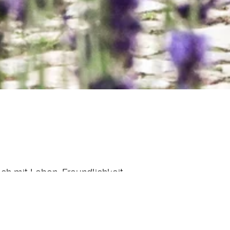
ach mit Leben, Freundlichkeit,
berg mit 70 Einzel- und Doppelzimmern,
er Bar DREIUNDZWANZIG sowie dem