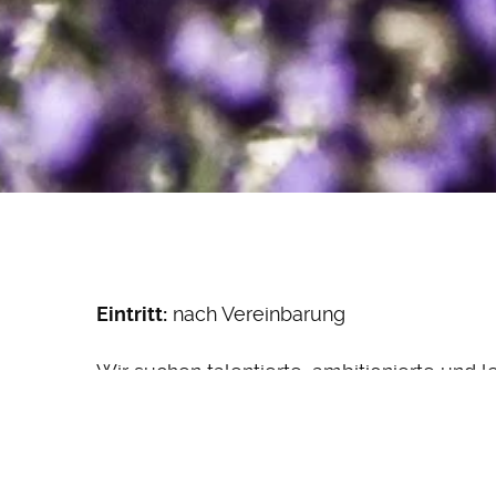
Eintritt:
nach Vereinbarung
Wir suchen talentierte, ambitionierte und l
Professionalität und Energie füllen.
Das Hotel Stadt Breisach ist ein familieng
dem Restaurant AUGUSTINS mit Panorama